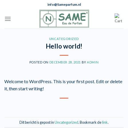
Skip
info@Sameparfum.nl
to
content
UNCATEGORIZED
Hello world!
POSTED ON
DECEMBER 28, 2021
BY
ADMIN
Welcome to WordPress. This is your first post. Edit or delete
it, then start writing!
Dit bericht is gepost in
Uncategorized
. Bookmark de
link
.