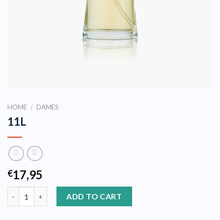
HOME
/
DAMES
11L
17,95
€
11L quantity
ADD TO CART