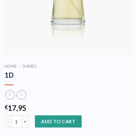
HOME
/
DAMES
1D
17,95
€
1D quantity
ADD TO CART