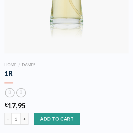
HOME
/
DAMES
1R
17,95
€
1R quantity
ADD TO CART