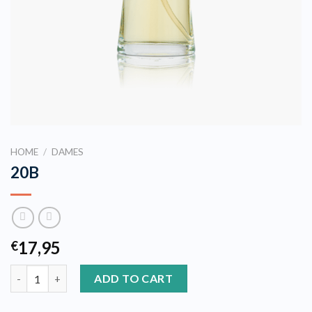
HOME
/
DAMES
20B
17,95
€
20B quantity
ADD TO CART