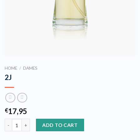
HOME
/
DAMES
2J
17,95
€
2J quantity
ADD TO CART