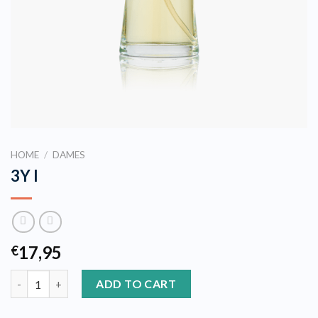
HOME
/
DAMES
3Y I
17,95
€
3Y I quantity
ADD TO CART