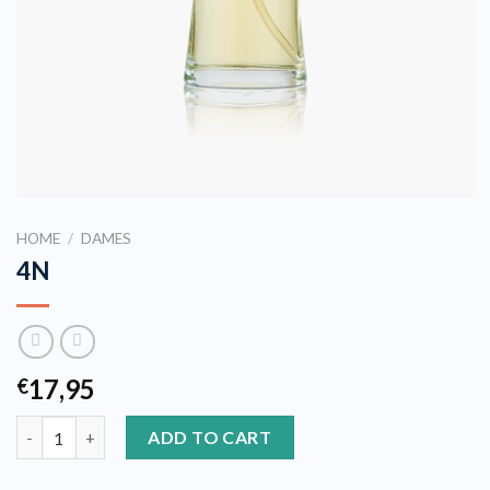
HOME
/
DAMES
4N
17,95
€
4N quantity
ADD TO CART