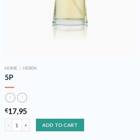
HOME
/
HEREN
5P
17,95
€
5P quantity
ADD TO CART