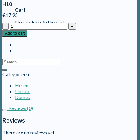
H10
Cart
€
17,95
No products in the cart.
H10
quantity
Add to cart
Categorieën
Heren
Unisex
Dames
Reviews (0)
Reviews
There are no reviews yet.