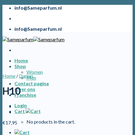
Skip
info@Sameparfum.nl
to
content
info@Sameparfum.nl
Home
Shop
Women
Home
/
Dames
Men
Contact pagina
H10
Over ons
Franchise
Login
Cart
No products in the cart.
€
17,95