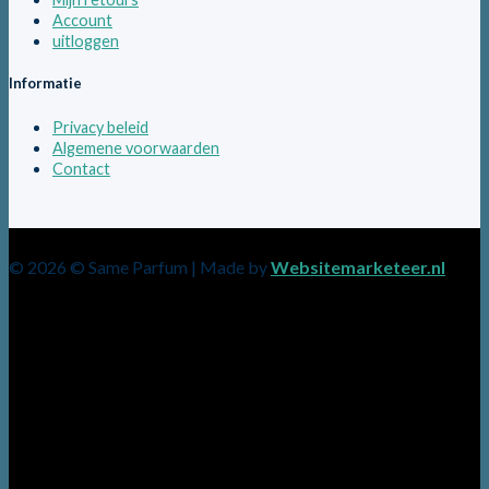
Account
uitloggen
Informatie
Privacy beleid
Algemene voorwaarden
Contact
© 2026 © Same Parfum | Made by
Websitemarketeer.nl