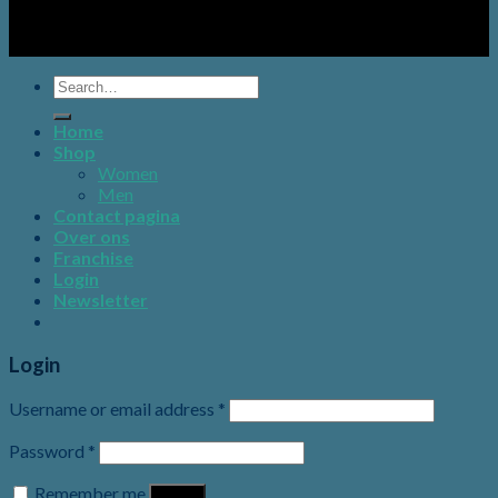
Search
for:
Home
Shop
Women
Men
Contact pagina
Over ons
Franchise
Login
Newsletter
Login
Username or email address
*
Password
*
Remember me
Log in