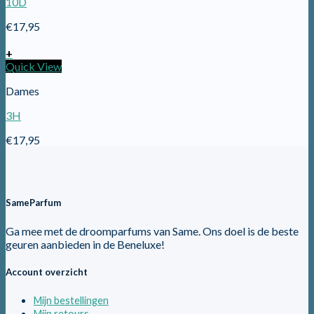
10D
€
17,95
+
Quick View
Dames
3H
€
17,95
SameParfum
Ga mee met de droomparfums van Same. Ons doel is de beste
geuren aanbieden in de Beneluxe!
Account overzicht
Mijn bestellingen
Mijn retours