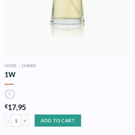
HOME
/
DAMES
1W
17,95
€
1W quantity
ADD TO CART