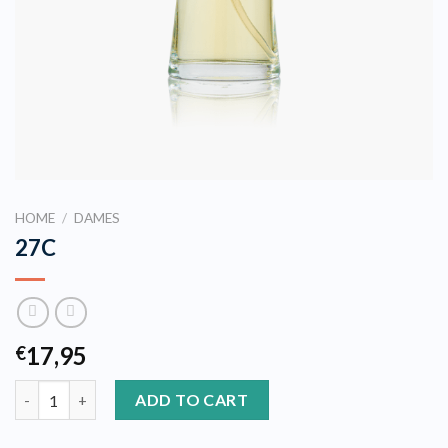
HOME
/
DAMES
27C
17,95
€
27C quantity
ADD TO CART